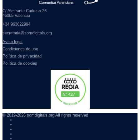
C/ Almirante Cadarso 26
46005 Valencia
+34 963622994
secretaria@somdigitals.org
Aviso legal
Condiciones de uso
Política de privacidad
Política de cookies
© 2019-2026 somdigitals.org All rights reserved