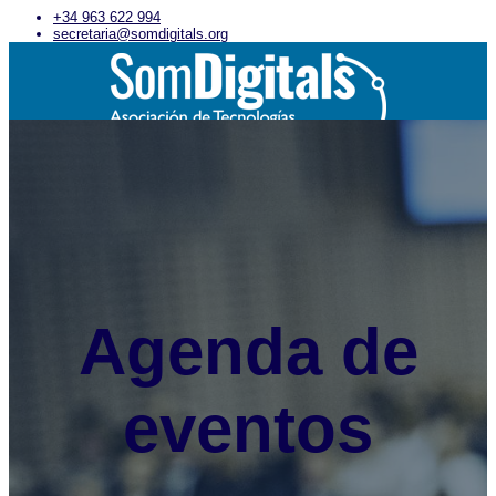
+34 963 622 994
secretaria@somdigitals.org
Inicio
Asociación
Qué es Som Digitals
Asóciate
Junta Directiva
Uso imagen corporativa
Entidades asociadas
Actualidad
Agenda de
Noticias
Encuentros Som Digitals
Eventos de interés
Servicios
Empleo
eventos
Formación
Asesoría
Salas de reuniones
Servicios concertados
Actividades