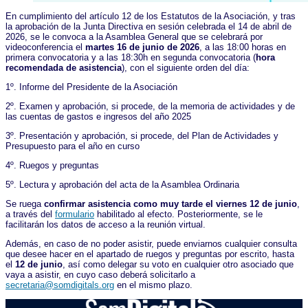
En cumplimiento del artículo 12 de los Estatutos de la Asociación, y tras
la aprobación de la Junta Directiva en sesión celebrada el 14 de abril de
2026, se le convoca a la Asamblea General que se celebrará por
videoconferencia el
martes 16 de junio de 2026
, a las 18:00 horas en
primera convocatoria y a las 18:30h en segunda convocatoria (
hora
recomendada de asistencia
), con el siguiente orden del día:
1º. Informe del Presidente de la Asociación
2º. Examen y aprobación, si procede, de la memoria de actividades y de
las cuentas de gastos e ingresos del año 2025
3º. Presentación y aprobación, si procede, del Plan de Actividades y
Presupuesto para el año en curso
4º. Ruegos y preguntas
5º. Lectura y aprobación del acta de la Asamblea Ordinaria
Se ruega
confirmar asistencia como muy tarde el viernes 12 de junio
,
a través del
formulario
habilitado al efecto. Posteriormente, se le
facilitarán los datos de acceso a la reunión virtual.
Además, en caso de no poder asistir, puede enviarnos cualquier consulta
que desee hacer en el apartado de ruegos y preguntas por escrito, hasta
el
12 de junio
, así como delegar su voto en cualquier otro asociado que
vaya a asistir, en cuyo caso deberá solicitarlo a
secretaria@somdigitals.org
en el mismo plazo.