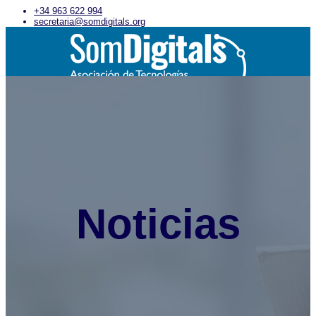
+34 963 622 994
secretaria@somdigitals.org
Inicio
Asociación
Qué es Som Digitals
Asóciate
Junta Directiva
Uso imagen corporativa
Entidades asociadas
Actualidad
Noticias
Noticias
Encuentros Som Digitals
Eventos de interés
Servicios
Empleo
Formación
Asesoría
Salas de reuniones
Servicios concertados
Actividades